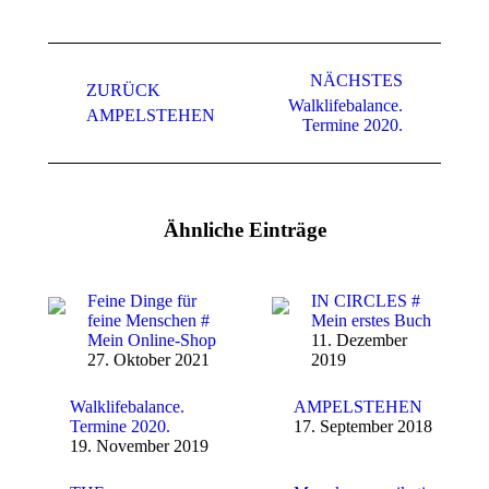
Kommentarnavigation
NÄCHSTES
ZURÜCK
Walklifebalance.
Vorheriger
Nächster
AMPELSTEHEN
Termine 2020.
Beitrag:
Beitrag:
Ähnliche Einträge
Feine Dinge für
IN CIRCLES #
feine Menschen #
Mein erstes Buch
Mein Online-Shop
11. Dezember
27. Oktober 2021
2019
Walklifebalance.
AMPELSTEHEN
Termine 2020.
17. September 2018
19. November 2019