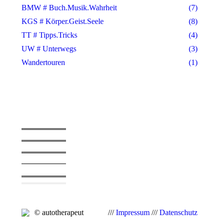
BMW # Buch.Musik.Wahrheit
(7)
KGS # Körper.Geist.Seele
(8)
TT # Tipps.Tricks
(4)
UW # Unterwegs
(3)
Wandertouren
(1)
© autotherapeut
///
Impressum
///
Datenschutz