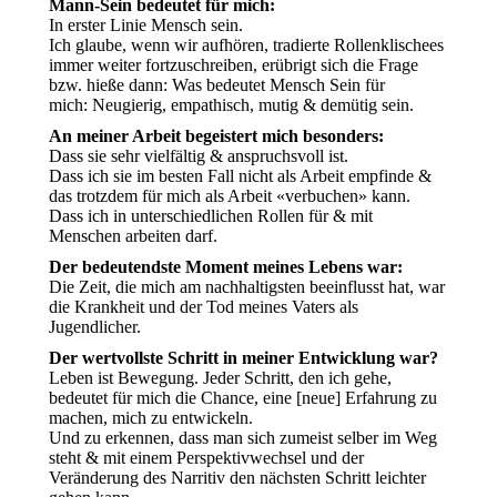
Mann-Sein bedeutet für mich:
In erster Linie Mensch sein.
Ich glaube, wenn wir aufhören, tradierte Rollenklischees
immer weiter fortzuschreiben, erübrigt sich die Frage
bzw. hieße dann: Was bedeutet Mensch Sein für
mich: Neugierig, empathisch, mutig & demütig sein.
An meiner Arbeit begeistert mich besonders:
Dass sie sehr vielfältig & anspruchsvoll ist.
Dass ich sie im besten Fall nicht als Arbeit empfinde &
das trotzdem für mich als Arbeit «verbuchen» kann.
Dass ich in unterschiedlichen Rollen für & mit
Menschen arbeiten darf.
Der bedeutendste Moment meines Lebens war:
Die Zeit, die mich am nachhaltigsten beeinflusst hat, war
die Krankheit und der Tod meines Vaters als
Jugendlicher.
Der wertvollste Schritt in meiner Entwicklung war?
Leben ist Bewegung. Jeder Schritt, den ich gehe,
bedeutet für mich die Chance, eine [neue] Erfahrung zu
machen, mich zu entwickeln.
Und zu erkennen, dass man sich zumeist selber im Weg
steht & mit einem Perspektivwechsel und der
Veränderung des Narritiv den nächsten Schritt leichter