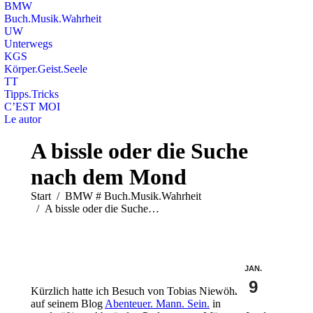
BMW
Buch.Musik.Wahrheit
UW
Unterwegs
KGS
Körper.Geist.Seele
TT
Tipps.Tricks
C’EST MOI
Le autor
Search:
A bissle oder die Suche
nach dem Mond
Sie befinden sich hier:
Start
BMW # Buch.Musik.Wahrheit
A bissle oder die Suche…
JAN.
9
Kürzlich hatte ich Besuch von Tobias Niewöhner, der
auf seinem Blog
Abenteuer. Mann. Sein.
in